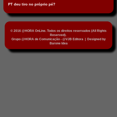
PT deu tiro no próprio pé?
© 2016 @HORA OnLine. Todos os direitos reservados (All Rights
Reserved).
Grupo @HORA de Comunicação - @VJB Editora
|
Designed by
Barone Idea