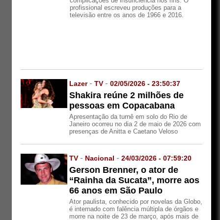
complicações de insuficiência nos rins. O
profissional escreveu produções para a
televisão entre os anos de 1966 e 2016.
Lazer
-
TV
-
02/05/2026 - 23:50:37
Shakira reúne 2 milhões de
pessoas em Copacabana
Apresentação da turnê em solo do Rio de
Janeiro ocorreu no dia 2 de maio de 2026 com
presenças de Anitta e Caetano Veloso
TV
-
Nacional
-
24/03/2026 - 07:59:20
Gerson Brenner, o ator de
“Rainha da Sucata”, morre aos
66 anos em São Paulo
Ator paulista, conhecido por novelas da Globo,
é internado com falência múltipla de órgãos e
morre na noite de 23 de março, após mais de