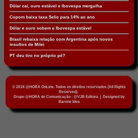
Dólar cai, ouro estável e Ibovespa mergulha
Copom baixa taxa Selic para 14% ao ano
Dólar e ouro sobem e Ibovespa estável
Brasil rebaixa relação com Argentina após novos
insultos de Milei
PT deu tiro no próprio pé?
© 2016 @HORA OnLine. Todos os direitos reservados (All Rights
Reserved).
Grupo @HORA de Comunicação - @VJB Editora
|
Designed by
Barone Idea