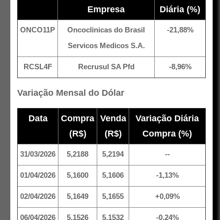
Empresa
Diária (%)
ONCO11P
Oncoclinicas do Brasil
-21,88%
Servicos Medicos S.A.
RCSL4F
Recrusul SA Pfd
-8,96%
Variação Mensal do Dólar
Data
Compra
Venda
Variação Diária
(R$)
(R$)
Compra (%)
31/03/2026
5,2188
5,2194
--
01/04/2026
5,1600
5,1606
-1,13%
02/04/2026
5,1649
5,1655
+0,09%
06/04/2026
5,1526
5,1532
-0,24%