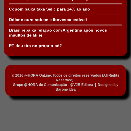
Copom baixa taxa Selic para 14% ao ano
Dólar e ouro sobem e Ibovespa estável
Brasil rebaixa relação com Argentina após novos
insultos de Milei
PT deu tiro no próprio pé?
© 2016 @HORA OnLine. Todos os direitos reservados (All Rights
Reserved).
Grupo @HORA de Comunicação - @VJB Editora
|
Designed by
Barone Idea