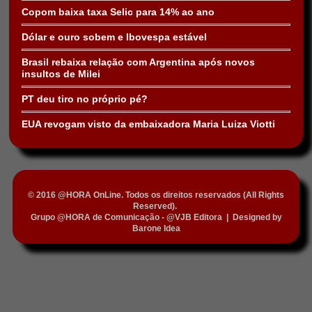
Copom baixa taxa Selic para 14% ao ano
Dólar e ouro sobem e Ibovespa estável
Brasil rebaixa relação com Argentina após novos
insultos de Milei
PT deu tiro no próprio pé?
EUA revogam visto da embaixadora Maria Luiza Viotti
© 2016 @HORA OnLine. Todos os direitos reservados (All Rights
Reserved).
Grupo @HORA de Comunicação - @VJB Editora
|
Designed by
Barone Idea