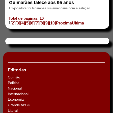
Guimarães falece aos 95 anos
Ex-jogadora foi bicampeã sul-americana com a seleção.
Total de paginas: 10
1
[2]
[3]
[4]
[5]
[6]
[7]
[8]
[9]
[10]
Proxima
Ultima
Editorias
Opinião
Política
Nacional
Internacional
Economia
Grande ABCD
Litoral