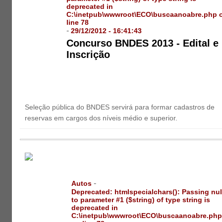
deprecated in
C:\inetpub\wwwroot\ECO\buscaanoabre.php
line
78
-
29/12/2012 - 16:41:43
Concurso BNDES 2013 - Edital e
Inscrição
Seleção pública do BNDES servirá para formar cadastros de
reservas em cargos dos níveis médio e superior.
-
Autos
Deprecated
: htmlspecialchars(): Passing nul
to parameter #1 ($string) of type string is
deprecated in
C:\inetpub\wwwroot\ECO\buscaanoabre.ph