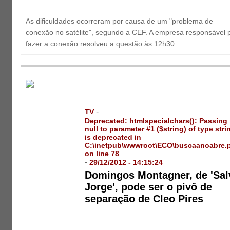
As dificuldades ocorreram por causa de um "problema de
conexão no satélite", segundo a CEF. A empresa responsável 
fazer a conexão resolveu a questão às 12h30.
-
TV
Deprecated
: htmlspecialchars(): Passing
null to parameter #1 ($string) of type stri
is deprecated in
C:\inetpub\wwwroot\ECO\buscaanoabre.
on line
78
-
29/12/2012 - 14:15:24
Domingos Montagner, de 'Sal
Jorge', pode ser o pivô de
separação de Cleo Pires