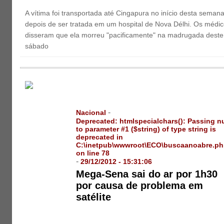
A vítima foi transportada até Cingapura no início desta seman
depois de ser tratada em um hospital de Nova Délhi. Os médi
disseram que ela morreu "pacificamente" na madrugada deste
sábado
-
Nacional
Deprecated
: htmlspecialchars(): Passing nu
to parameter #1 ($string) of type string is
deprecated in
C:\inetpub\wwwroot\ECO\buscaanoabre.p
on line
78
-
29/12/2012 - 15:31:06
Mega-Sena sai do ar por 1h30
por causa de problema em
satélite