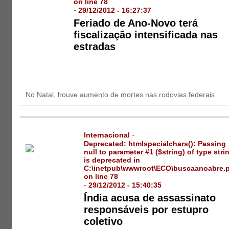
on line
78
-
29/12/2012 - 16:27:37
Feriado de Ano-Novo terá
fiscalização intensificada nas
estradas
No Natal, houve aumento de mortes nas rodovias federais
-
Internacional
Deprecated
: htmlspecialchars(): Passing
null to parameter #1 ($string) of type stri
is deprecated in
C:\inetpub\wwwroot\ECO\buscaanoabre.
on line
78
-
29/12/2012 - 15:40:35
Índia acusa de assassinato
responsáveis por estupro
coletivo