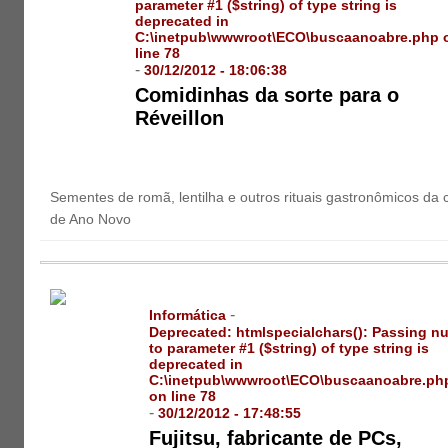
parameter #1 ($string) of type string is
deprecated in
C:\inetpub\wwwroot\ECO\buscaanoabre.php
line
78
-
30/12/2012 - 18:06:38
Comidinhas da sorte para o
Réveillon
Sementes de romã, lentilha e outros rituais gastronômicos da 
de Ano Novo
-
Informática
Deprecated
: htmlspecialchars(): Passing nu
to parameter #1 ($string) of type string is
deprecated in
C:\inetpub\wwwroot\ECO\buscaanoabre.ph
on line
78
-
30/12/2012 - 17:48:55
Fujitsu, fabricante de PCs,