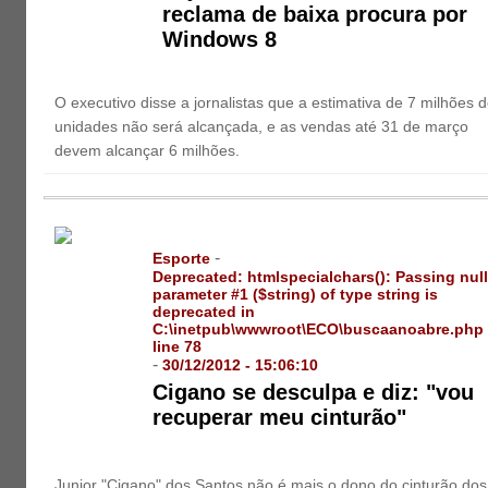
reclama de baixa procura por
Windows 8
O executivo disse a jornalistas que a estimativa de 7 milhões 
unidades não será alcançada, e as vendas até 31 de março
devem alcançar 6 milhões.
-
Esporte
Deprecated
: htmlspecialchars(): Passing null
parameter #1 ($string) of type string is
deprecated in
C:\inetpub\wwwroot\ECO\buscaanoabre.php
line
78
-
30/12/2012 - 15:06:10
Cigano se desculpa e diz: "vou
recuperar meu cinturão"
Junior "Cigano" dos Santos não é mais o dono do cinturão dos