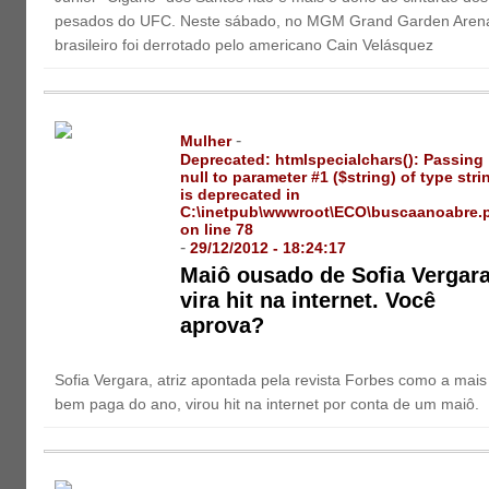
pesados do UFC. Neste sábado, no MGM Grand Garden Arena
brasileiro foi derrotado pelo americano Cain Velásquez
-
Mulher
Deprecated
: htmlspecialchars(): Passing
null to parameter #1 ($string) of type stri
is deprecated in
C:\inetpub\wwwroot\ECO\buscaanoabre.
on line
78
-
29/12/2012 - 18:24:17
Maiô ousado de Sofia Vergar
vira hit na internet. Você
aprova?
Sofia Vergara, atriz apontada pela revista Forbes como a mais
bem paga do ano, virou hit na internet por conta de um maiô.