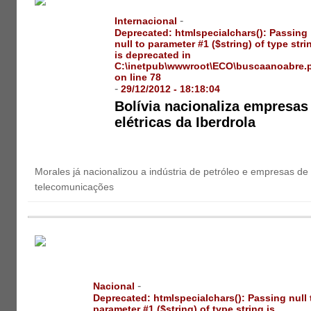
-
Internacional
Deprecated
: htmlspecialchars(): Passing
null to parameter #1 ($string) of type stri
is deprecated in
C:\inetpub\wwwroot\ECO\buscaanoabre.
on line
78
-
29/12/2012 - 18:18:04
Bolívia nacionaliza empresas
elétricas da Iberdrola
Morales já nacionalizou a indústria de petróleo e empresas de
telecomunicações
-
Nacional
Deprecated
: htmlspecialchars(): Passing null 
parameter #1 ($string) of type string is