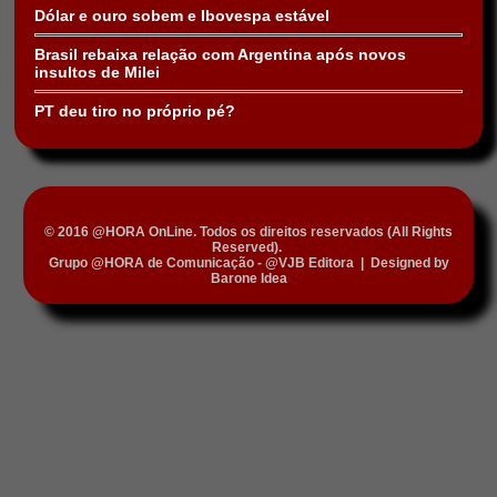
Dólar e ouro sobem e Ibovespa estável
Brasil rebaixa relação com Argentina após novos
insultos de Milei
PT deu tiro no próprio pé?
© 2016 @HORA OnLine. Todos os direitos reservados (All Rights
Reserved).
Grupo @HORA de Comunicação - @VJB Editora
|
Designed by
Barone Idea