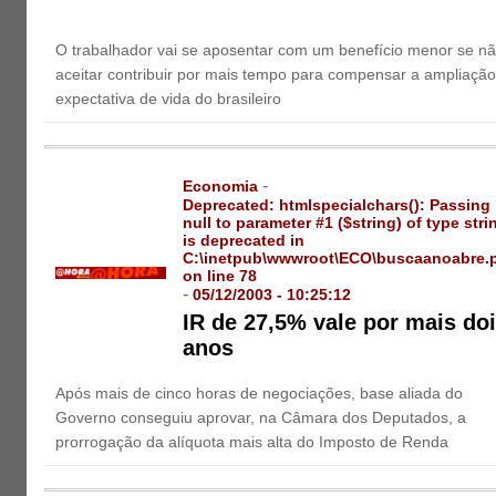
O trabalhador vai se aposentar com um benefício menor se n
aceitar contribuir por mais tempo para compensar a ampliaçã
expectativa de vida do brasileiro
-
Economia
Deprecated
: htmlspecialchars(): Passing
null to parameter #1 ($string) of type stri
is deprecated in
C:\inetpub\wwwroot\ECO\buscaanoabre.
on line
78
-
05/12/2003 - 10:25:12
IR de 27,5% vale por mais do
anos
Após mais de cinco horas de negociações, base aliada do
Governo conseguiu aprovar, na Câmara dos Deputados, a
prorrogação da alíquota mais alta do Imposto de Renda