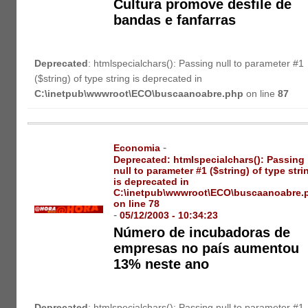
Cultura promove desfile de
bandas e fanfarras
Deprecated
: htmlspecialchars(): Passing null to parameter #1
($string) of type string is deprecated in
C:\inetpub\wwwroot\ECO\buscaanoabre.php
on line
87
-
Economia
Deprecated
: htmlspecialchars(): Passing
null to parameter #1 ($string) of type stri
is deprecated in
C:\inetpub\wwwroot\ECO\buscaanoabre.
on line
78
-
05/12/2003 - 10:34:23
Número de incubadoras de
empresas no país aumentou
13% neste ano
Deprecated
: htmlspecialchars(): Passing null to parameter #1