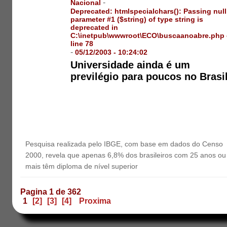
-
Nacional
Deprecated
: htmlspecialchars(): Passing null
parameter #1 ($string) of type string is
deprecated in
C:\inetpub\wwwroot\ECO\buscaanoabre.php
line
78
-
05/12/2003 - 10:24:02
Universidade ainda é um
previlégio para poucos no Brasi
Pesquisa realizada pelo IBGE, com base em dados do Censo
2000, revela que apenas 6,8% dos brasileiros com 25 anos ou
mais têm diploma de nível superior
Pagina 1 de 362
1
[2]
[3]
[4]
Proxima