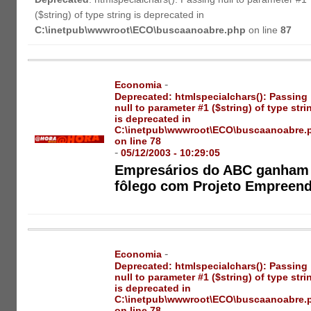
($string) of type string is deprecated in
C:\inetpub\wwwroot\ECO\buscaanoabre.php
on line
87
-
Economia
Deprecated
: htmlspecialchars(): Passing
null to parameter #1 ($string) of type stri
is deprecated in
C:\inetpub\wwwroot\ECO\buscaanoabre.
on line
78
-
05/12/2003 - 10:29:05
Empresários do ABC ganham
fôlego com Projeto Empreen
-
Economia
Deprecated
: htmlspecialchars(): Passing
null to parameter #1 ($string) of type stri
is deprecated in
C:\inetpub\wwwroot\ECO\buscaanoabre.
on line
78