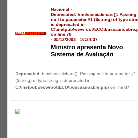
-
Nacional
Deprecated
: htmlspecialchars(): Passing
null to parameter #1 ($string) of type stri
is deprecated in
C:\inetpub\wwwroot\ECO\buscaanoabre.
on line
78
-
05/12/2003 - 10:24:37
Ministro apresenta Novo
Sistema de Avaliação
Deprecated
: htmlspecialchars(): Passing null to parameter #1
($string) of type string is deprecated in
C:\inetpub\wwwroot\ECO\buscaanoabre.php
on line
87