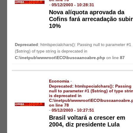
-
05/12/2003 - 10:28:31
Nova alíquota aprovada da
Cofins fará arrecadação subi
10%
Deprecated
: htmlspecialchars(): Passing null to parameter #1
($string) of type string is deprecated in
C:\inetpub\wwwroot\ECO\buscaanoabre.php
on line
87
-
Economia
Deprecated
: htmlspecialchars(): Passing
null to parameter #1 ($string) of type stri
is deprecated in
C:\inetpub\wwwroot\ECO\buscaanoabre.
on line
78
-
05/12/2003 - 10:27:51
Brasil voltará a crescer em
2004, diz presidente Lula