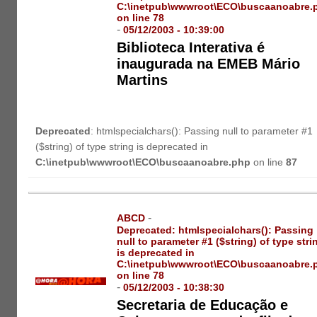
C:\inetpub\wwwroot\ECO\buscaanoabre.
on line
78
-
05/12/2003 - 10:39:00
Biblioteca Interativa é
inaugurada na EMEB Mário
Martins
Deprecated
: htmlspecialchars(): Passing null to parameter #1
($string) of type string is deprecated in
C:\inetpub\wwwroot\ECO\buscaanoabre.php
on line
87
-
ABCD
Deprecated
: htmlspecialchars(): Passing
null to parameter #1 ($string) of type stri
is deprecated in
C:\inetpub\wwwroot\ECO\buscaanoabre.
on line
78
-
05/12/2003 - 10:38:30
Secretaria de Educação e