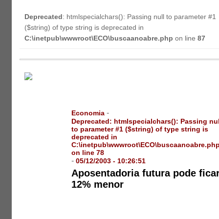
Deprecated
: htmlspecialchars(): Passing null to parameter #1
($string) of type string is deprecated in
C:\inetpub\wwwroot\ECO\buscaanoabre.php
on line
87
-
Economia
Deprecated
: htmlspecialchars(): Passing nul
to parameter #1 ($string) of type string is
deprecated in
C:\inetpub\wwwroot\ECO\buscaanoabre.ph
on line
78
-
05/12/2003 - 10:26:51
Aposentadoria futura pode fica
12% menor