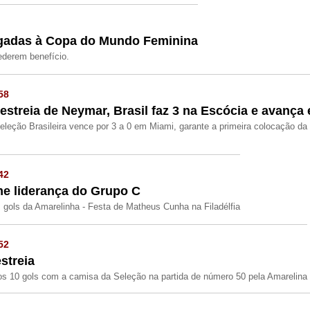
igadas à Copa do Mundo Feminina
derem benefício.
58
 estreia de Neymar, Brasil faz 3 na Escócia e avança
eleção Brasileira vence por 3 a 0 em Miami, garante a primeira colocação d
42
ume liderança do Grupo C
gols da Amarelinha - Festa de Matheus Cunha na Filadélfia
52
streia
os 10 gols com a camisa da Seleção na partida de número 50 pela Amarelina