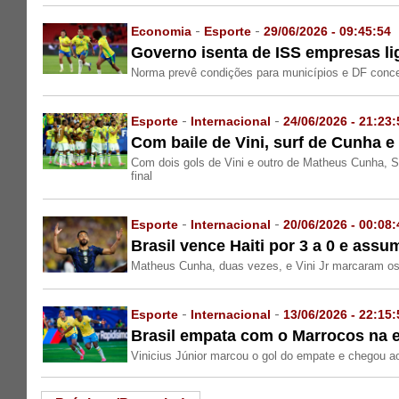
Economia
-
Esporte
-
29/06/2026 - 09:45:54
Governo isenta de ISS empresas l
Norma prevê condições para municípios e DF conce
Esporte
-
Internacional
-
24/06/2026 - 21:23:
Com baile de Vini, surf de Cunha e
Com dois gols de Vini e outro de Matheus Cunha, S
final
Esporte
-
Internacional
-
20/06/2026 - 00:08:
Brasil vence Haiti por 3 a 0 e ass
Matheus Cunha, duas vezes, e Vini Jr marcaram os 
Esporte
-
Internacional
-
13/06/2026 - 22:15:
Brasil empata com o Marrocos na e
Vinicius Júnior marcou o gol do empate e chegou a