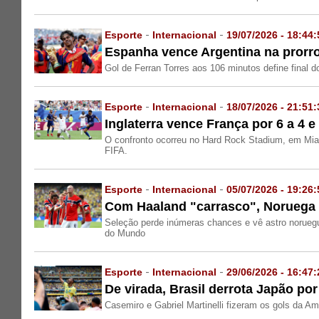
Esporte
-
Internacional
-
19/07/2026 - 18:44:
Espanha vence Argentina na pror
Gol de Ferran Torres aos 106 minutos define final 
Esporte
-
Internacional
-
18/07/2026 - 21:51:
Inglaterra vence França por 6 a 4 
O confronto ocorreu no Hard Rock Stadium, em Miami
FIFA.
Esporte
-
Internacional
-
05/07/2026 - 19:26:
Com Haaland "carrasco", Noruega 
Seleção perde inúmeras chances e vê astro norueg
do Mundo
Esporte
-
Internacional
-
29/06/2026 - 16:47:
De virada, Brasil derrota Japão po
Casemiro e Gabriel Martinelli fizeram os gols da Am