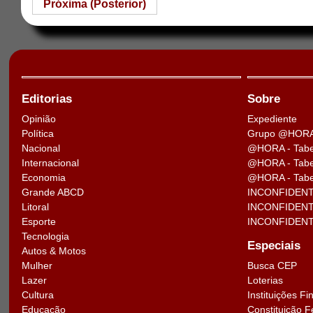
Próxima (Posterior)
Editorias
Sobre
Opinião
Expediente
Política
Grupo @HOR
Nacional
@HORA - Tabe
Internacional
@HORA - Tabel
Economia
@HORA - Tabel
Grande ABCD
INCONFIDENTE
Litoral
INCONFIDENTE 
Esporte
INCONFIDENTE 
Tecnologia
Especiais
Autos & Motos
Busca CEP
Mulher
Loterias
Lazer
Instituições Fi
Cultura
Constituição F
Educação