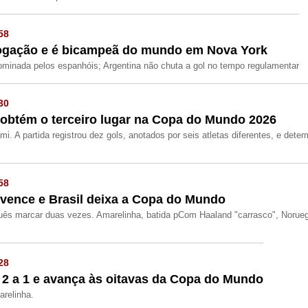
58
rogação e é bicampeã do mundo em Nova York
dominada pelos espanhóis; Argentina não chuta a gol no tempo regulamentar
30
e obtém o terceiro lugar na Copa do Mundo 2026
. A partida registrou dez gols, anotados por seis atletas diferentes, e dete
58
vence e Brasil deixa a Copa do Mundo
uês marcar duas vezes. Amarelinha, batida pCom Haaland "carrasco", Norueg
28
r 2 a 1 e avança às oitavas da Copa do Mundo
arelinha.