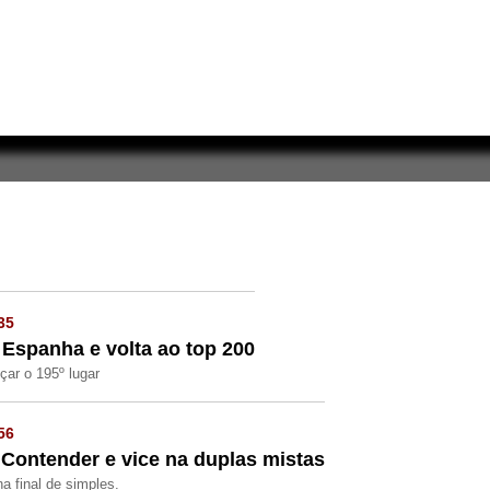
35
 Espanha e volta ao top 200
çar o 195º lugar
56
Contender e vice na duplas mistas
a final de simples.