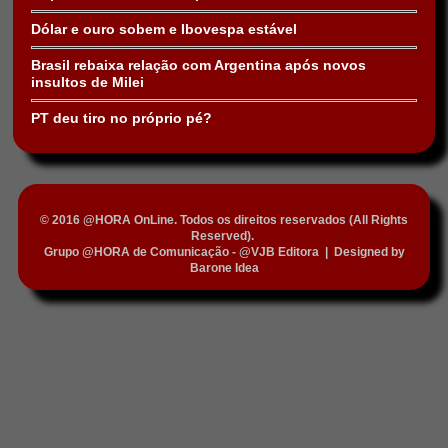
Dólar e ouro sobem e Ibovespa estável
Brasil rebaixa relação com Argentina após novos
insultos de Milei
PT deu tiro no próprio pé?
© 2016 @HORA OnLine. Todos os direitos reservados (All Rights
Reserved).
Grupo @HORA de Comunicação - @VJB Editora
|
Designed by
Barone Idea