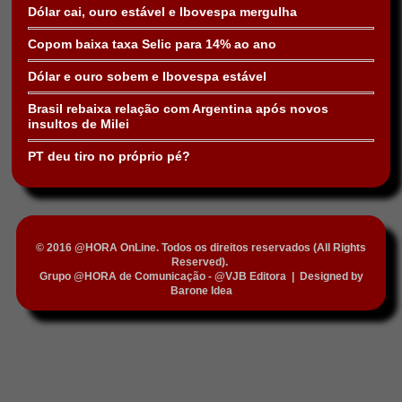
Dólar cai, ouro estável e Ibovespa mergulha
Copom baixa taxa Selic para 14% ao ano
Dólar e ouro sobem e Ibovespa estável
Brasil rebaixa relação com Argentina após novos
insultos de Milei
PT deu tiro no próprio pé?
© 2016 @HORA OnLine. Todos os direitos reservados (All Rights
Reserved).
Grupo @HORA de Comunicação - @VJB Editora
|
Designed by
Barone Idea